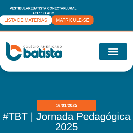
VESTIBULARE
BATISTA CONECTA
PLURAL
ACESSO ADM
LISTA DE MATERIAS
MATRICULE-SE
O COLÉGIO
16/01/2025
#TBT | Jornada Pedagógica
2025