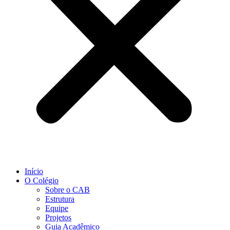
Início
O Colégio
Sobre o CAB
Estrutura
Equipe
Projetos
Guia Acadêmico