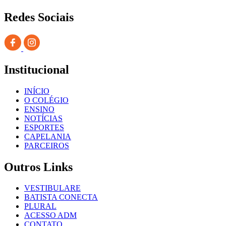
Redes Sociais
Institucional
INÍCIO
O COLÉGIO
ENSINO
NOTÍCIAS
ESPORTES
CAPELANIA
PARCEIROS
Outros Links
VESTIBULARE
BATISTA CONECTA
PLURAL
ACESSO ADM
CONTATO