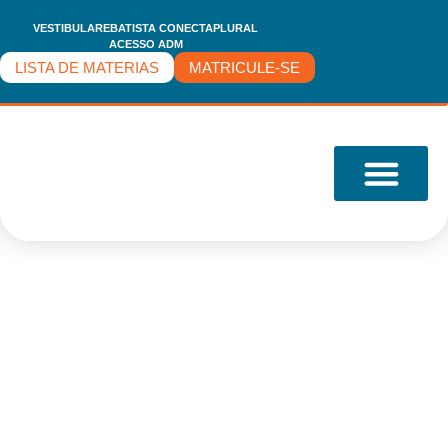
VESTIBULARE
BATISTA CONECTA
PLURAL
ACESSO ADM
LISTA DE MATERIAS
MATRICULE-SE
O COLÉGIO