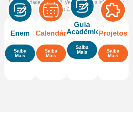
Mais facilidade para você! Veja ao lado as informações
úteis do Colégio.
Guia
Acadêmico
Enem
Calendário
Projetos
Saiba
Saiba
Saiba
Saiba
Mais
Mais
Mais
Mais