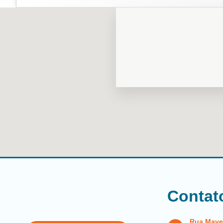
Contat
Rua Maye B