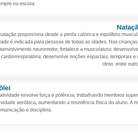
empre na escola.
Nataç
atação proporciona desde a perda calórica e equilíbrio muscul
dade é indicada para pessoas de todas as idades. Nas crianças
esenvolvimento neuromotor; fortalece a musculatura; desenvolv
cardiorrespiratória; desenvolve noções espaciais, temporais e
ritmo, entre outr
ôlei
atividade envolve força e potência, trabalhando membros supe
ividade aeróbica, aumentando a resistência física do aluno. A
municação e disciplina.