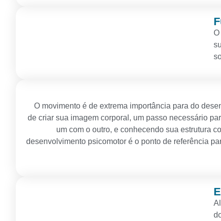
F
O 
su
so
O movimento é de extrema importância para do desenvo
de criar sua imagem corporal, um passo necessário pa
um com o outro, e conhecendo sua estrutura cor
desenvolvimento psicomotor é o ponto de referência para
E
Al
do