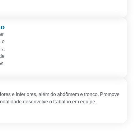
ão
ar,
, o
e a
 de
os.
riores e inferiores, além do abdômem e tronco. Promove
 modalidade desenvolve o trabalho em equipe,