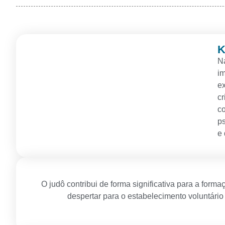
K
Na
im
ex
cr
co
ps
e 
O judô contribui de forma significativa para a form
despertar para o estabelecimento voluntário 