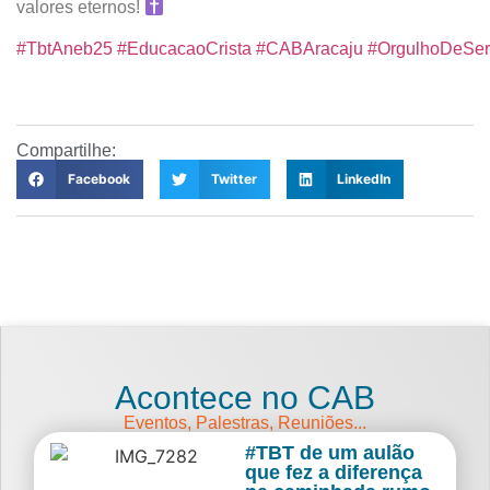
valores eternos!
#TbtAneb25
#EducacaoCrista
#CABAracaju
#OrgulhoDeSer
Compartilhe:
Facebook
Twitter
LinkedIn
Acontece no CAB
Eventos, Palestras, Reuniões...
#TBT de um aulão
que fez a diferença