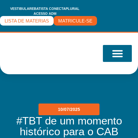
VESTIBULARE
BATISTA CONECTA
PLURAL
ACESSO ADM
LISTA DE MATERIAS
MATRICULE-SE
O COLÉGIO
10/07/2025
#TBT de um momento
histórico para o CAB