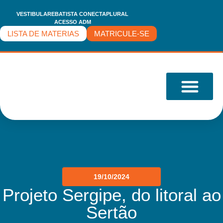
VESTIBULARE
BATISTA CONECTA
PLURAL
ACESSO ADM
LISTA DE MATERIAS
MATRICULE-SE
O COLÉGIO
19/10/2024
Projeto Sergipe, do litoral ao
Sertão