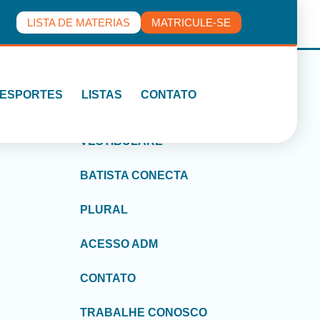
LISTA DE MATERIAS
MATRICULE-SE
ESPORTES
LISTAS
CONTATO
l
Outros Links
VESTIBULARE
BATISTA CONECTA
PLURAL
ACESSO ADM
CONTATO
TRABALHE CONOSCO