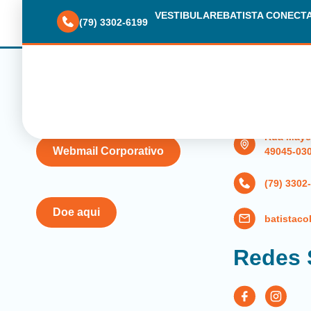
Médio – 3ªSérie
VESTIBULARE
BATISTA CONECT
(79) 3302-6199
Contat
Rua Maye B
Webmail Corporativo
49045-03
(79) 3302
Doe aqui
batistac
Redes 