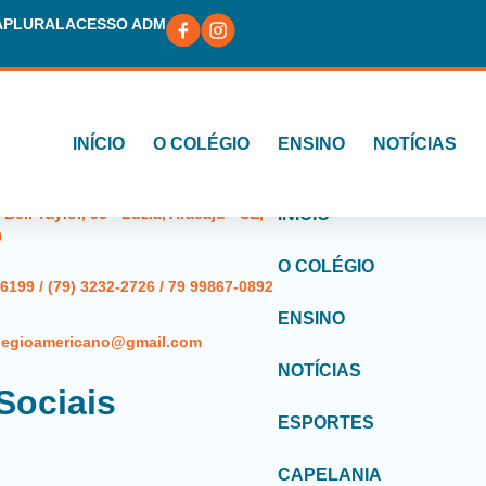
A
PLURAL
ACESSO ADM
INÍCIO
O COLÉGIO
ENSINO
NOTÍCIAS
os
Instituciona
ell Taylor, 35 - Luzia, Aracaju - SE,
INÍCIO
0
O COLÉGIO
-6199 / (79) 3232-2726 / 79 99867-0892
ENSINO
olegioamericano@gmail.com
NOTÍCIAS
Sociais
ESPORTES
CAPELANIA