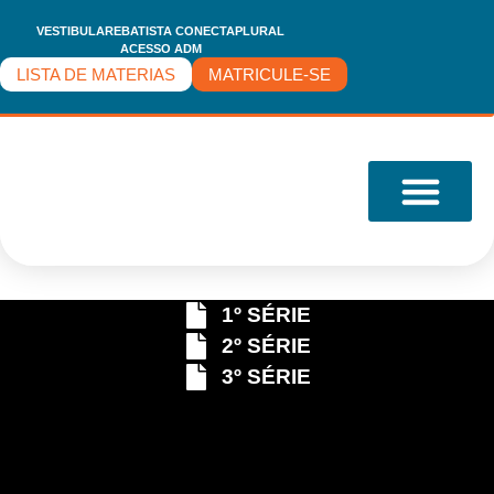
VESTIBULARE
BATISTA CONECTA
PLURAL
ACESSO ADM
Global
LISTA DE MATERIAS
MATRICULE-SE
O COLÉGIO
1º SÉRIE
2º SÉRIE
3º SÉRIE