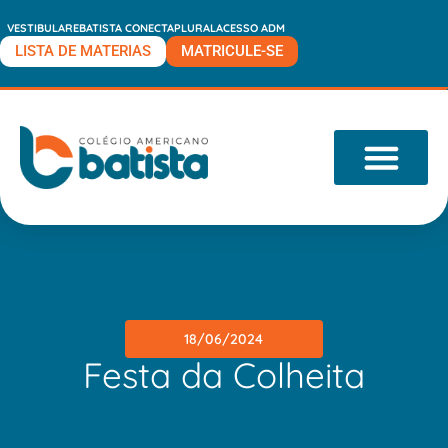
VESTIBULARE
BATISTA CONECTA
PLURAL
ACESSO ADM
LISTA DE MATERIAS
MATRICULE-SE
O COLÉGIO
18/06/2024
Festa da Colheita