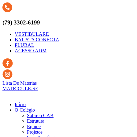
Ir
para
o
conteúdo
(79) 3302-6199
VESTIBULARE
BATISTA CONECTA
PLURAL
ACESSO ADM
Lista De Materias
MATRICULE-SE
Início
O Colégio
Sobre o CAB
Estrutura
Equipe
Projetos