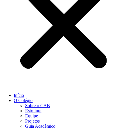
Início
O Colégio
Sobre o CAB
Estrutura
Equipe
Projetos
Guia Acadêmico