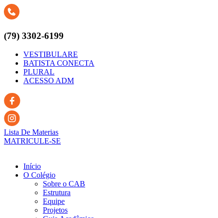
Ir
para
o
conteúdo
(79) 3302-6199
VESTIBULARE
BATISTA CONECTA
PLURAL
ACESSO ADM
Lista De Materias
MATRICULE-SE
Início
O Colégio
Sobre o CAB
Estrutura
Equipe
Projetos