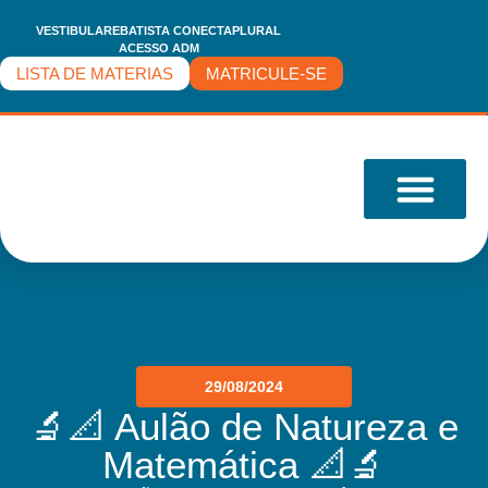
VESTIBULARE
BATISTA CONECTA
PLURAL
ACESSO ADM
LISTA DE MATERIAS
MATRICULE-SE
O COLÉGIO
29/08/2024
🔬📐 Aulão de Natureza e
Matemática 📐🔬